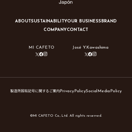
ABOUT
SUSTAINABILITY
OUR BUSINESS
BRAND
COMPANY
CONTACT
MI CAFETO
José Y.Kawashima
製造所固有記号に関するご案内
PrivacyPolicy
SocialMediaPolicy
©MI CAFETO Co., Ltd. All rights reserved.