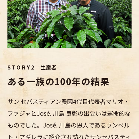
S T O R Y 2 生産者
ある一族の100年の結果
サン セバスティアン農園4代目代表者マリオ・
ファジャとJosé. 川島 良彰の出会いは運命的な
ものでした。José. 川島の恩人であるウンベル
ト・アギレラに紹介され訪れたサンセバスティ