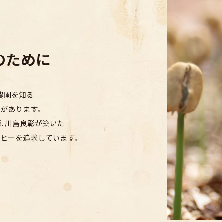
のために
農園を
知る
とがあります。
é. 川島良彰が築いた
ーヒーを
追求しています。