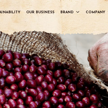
AINABILITY
OUR BUSINESS
BRAND
COMPANY
RECRUIT
Grand Cru Café
NATURE CAFÉ
グラン クリュ カフェ
ナチュール カフェ
RESERVA
Premier Cru Ca
レゼルバ
プルミエ クリュ カフェ
COFFEE HUNTERS
CAFÉ REVOLUC
コーヒーハンターズ
カフェ レボルシオン
Café Puente
LIQUID ICED CO
カフェ プエンテ
リキッドアイスコーヒー