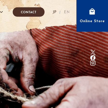
Japanese
English
CONTACT
Online Store
fé
IÓN
FFEE