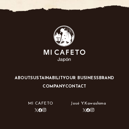
ABOUT
SUSTAINABILITY
OUR BUSINESS
BRAND
COMPANY
CONTACT
MI CAFETO
José Y.Kawashima