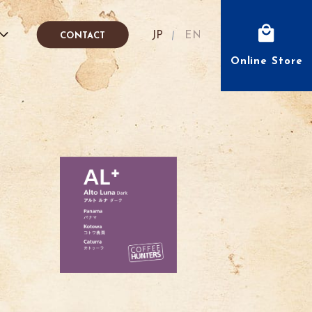
Japanese
English
CONTACT
Online Store
fé
IÓN
FFEE