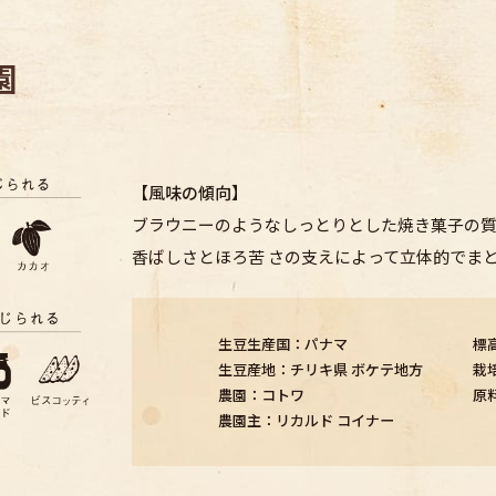
園
【風味の傾向】
ブラウニーのようなしっとりとした焼き菓子の質
香ばしさとほろ苦 さの支えによって立体的でま
生豆生産国：パナマ
標高
生豆産地：チリキ県 ボケテ地方
栽
農園：コトワ
原
農園主：リカルド コイナー