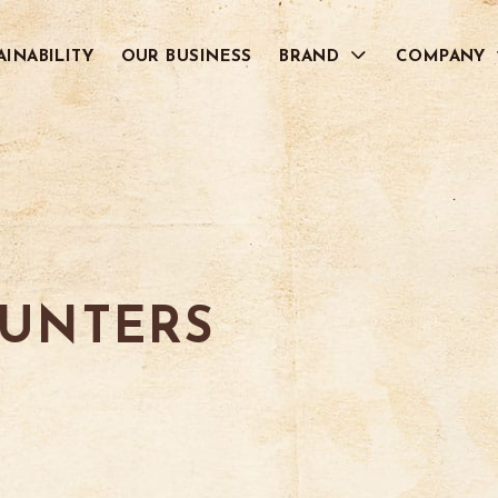
AINABILITY
OUR BUSINESS
BRAND
COMPANY
RECRUIT
Grand Cru Café
NATURE CAFÉ
グラン クリュ カフェ
ナチュール カフェ
RESERVA
Premier Cru Ca
レゼルバ
プルミエ クリュ カフェ
る
COFFEE HUNTERS
CAFÉ REVOLUC
コーヒーハンターズ
カフェ レボルシオン
Café Puente
LIQUID ICED CO
HUNTERS
カフェ プエンテ
リキッドアイスコーヒー