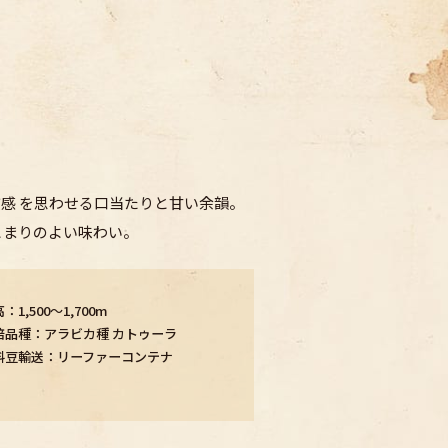
感 を思わせる口当たりと甘い余韻。
とまりのよい味わい。
：1,500～1,700m
培品種：アラビカ種 カトゥーラ
料豆輸送：リーファーコンテナ