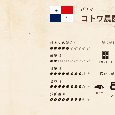
パナマ
コトワ農