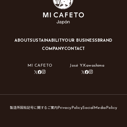
ABOUT
SUSTAINABILITY
OUR BUSINESS
BRAND
COMPANY
CONTACT
MI CAFETO
José Y.Kawashima
製造所固有記号に関するご案内
PrivacyPolicy
SocialMediaPolicy