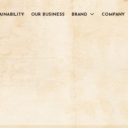
AINABILITY
OUR BUSINESS
BRAND
COMPANY
RECRUIT
Grand Cru Café
NATURE CAFÉ
グラン クリュ カフェ
ナチュール カフェ
RESERVA
Premier Cru Ca
レゼルバ
プルミエ クリュ カフェ
COFFEE HUNTERS
CAFÉ REVOLUC
コーヒーハンターズ
カフェ レボルシオン
Café Puente
LIQUID ICED CO
カフェ プエンテ
リキッドアイスコーヒー