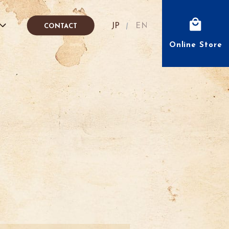
Japanese
English
CONTACT
Online Store
fé
IÓN
FFEE