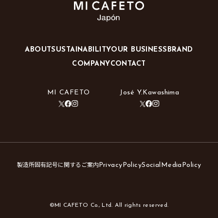
ABOUT
SUSTAINABILITY
OUR BUSINESS
BRAND
COMPANY
CONTACT
MI CAFETO
José Y.Kawashima
製造所固有記号に関するご案内
PrivacyPolicy
SocialMediaPolicy
©MI CAFETO Co., Ltd. All rights reserved.