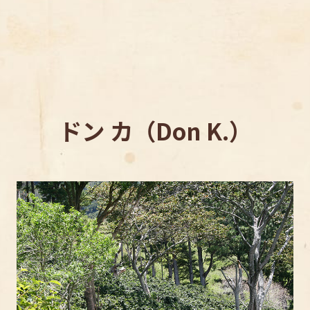
ドン カ（Don K.）