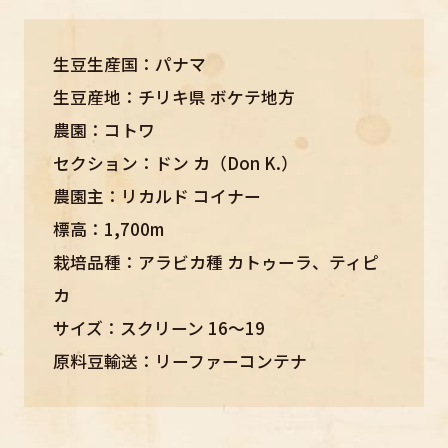
生豆生産国：パナマ
生豆産地：チリキ県 ボケテ地方
農園：コトワ
セクション：ドン カ（Don K.）
農園主：リカルド コイナー
標高：1,700m
栽培品種：アラビカ種 カトゥーラ、ティピ
カ
サイズ：スクリーン 16～19
原料豆輸送：リーファーコンテナ