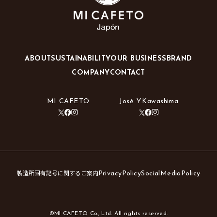
ABOUT
SUSTAINABILITY
OUR BUSINESS
BRAND
COMPANY
CONTACT
MI CAFETO
José Y.Kawashima
製造所固有記号に関するご案内
PrivacyPolicy
SocialMediaPolicy
©MI CAFETO Co., Ltd. All rights reserved.