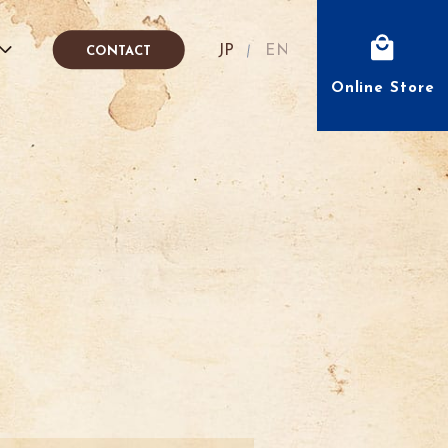
Japanese
English
CONTACT
Online Store
fé
IÓN
FFEE