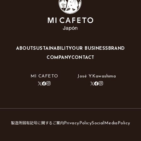
ABOUT
SUSTAINABILITY
OUR BUSINESS
BRAND
COMPANY
CONTACT
MI CAFETO
José Y.Kawashima
製造所固有記号に関するご案内
PrivacyPolicy
SocialMediaPolicy