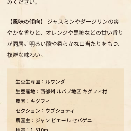
みください。
【風味の傾向】
ジャスミンやダージリンの爽
やかな香りと、オレンジや黒糖などの甘い香り
が同居。明るい酸や柔らかな口当たりをもつ、
複雑な味わい。
生豆生産国：ルワンダ
生豆産地：西部州 ルバブ地区 キグフィ村
農園：キグフィ
セクション：ウブシュティ
農園主：ジャン ピエール セバゲニ
標高：1,510m