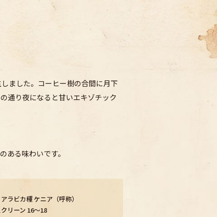
féが誕生しました。コーヒー樹の合間に月下
名の通り夜になると甘いエキゾチック
のある味わいです。
アラビカ種 ケニア（呼称）
クリーン 16～18