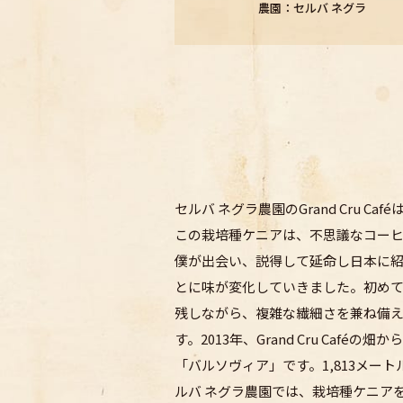
農園：セルバ ネグラ
セルバ ネグラ農園のGrand Cru
この栽培種ケニアは、不思議なコー
僕が出会い、説得して延命し日本に
とに味が変化していきました。初め
残しながら、複雑な繊細さを兼ね備えるよ
す。2013年、Grand Cru C
「バルソヴィア」です。1,813メ
ルバ ネグラ農園では、栽培種ケニア