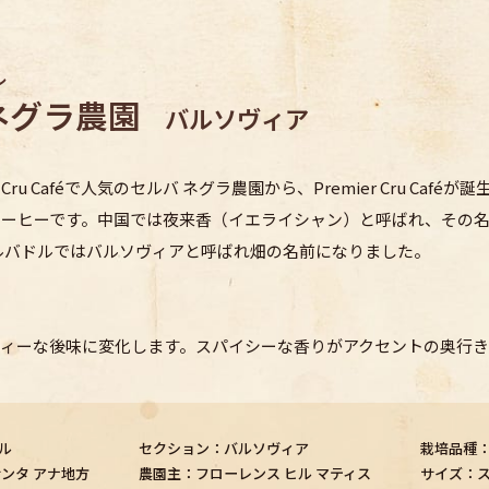
ル
ネグラ農園
バルソヴィア
ru Caféで人気のセルバ ネグラ農園から、Premier Cru Ca
コーヒーです。中国では夜来香（イエライシャン）と呼ばれ、その
ルバドルではバルソヴィアと呼ばれ畑の名前になりました。
ィーな後味に変化します。スパイシーな香りがアクセントの奥行き
ル
セクション：バルソヴィア
栽培品種：
サンタ アナ地方
農園主：フローレンス ヒル マティス
サイズ：ス