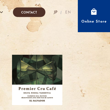
Japanese
English
CONTACT
Online Store
fé
IÓN
FFEE