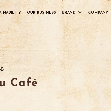
AINABILITY
OUR BUSINESS
BRAND
COMPANY
RECRUIT
Grand Cru Café
NATURE CAFÉ
グラン クリュ カフェ
ナチュール カフェ
RESERVA
Premier Cru Ca
レゼルバ
プルミエ クリュ カフェ
COFFEE HUNTERS
CAFÉ REVOLUC
コーヒーハンターズ
カフェ レボルシオン
る
Café Puente
LIQUID ICED CO
カフェ プエンテ
リキッドアイスコーヒー
ru Café