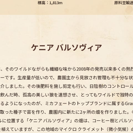
標高：1,813m
原料豆輸
ケニア バルソヴィア
 Caféは、そのワイルドながらも繊細な味から2008年の発売以来多く
ヒーです。生産量が低いので、農園主から見放され管理も不十分な
紹介しました。その後肥料を施し剪定も行い、日陰樹のコントロー
て飲んだ時、孤高の美しい狼を連想させ、とってもワイルドで独特
うになったのが、ミカフェートのトップブランドに属するGrand C
aféの畑から取った種子で苗を作り、農園内に新たに2ヶ所の畑を作りまし
ートルに位置する「ケニア バルソヴィア」の畑は、コーヒー樹とバル
を植えていますが、この地域のマイクロ クライメット（微小気候）